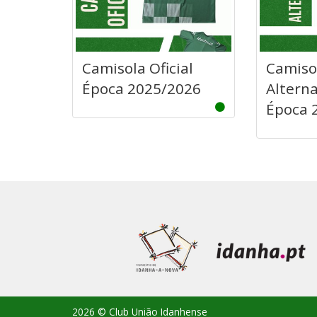
Camisola Oficial
Camisol
Época 2025/2026
Alterna
Época 
2026 © Club União Idanhense