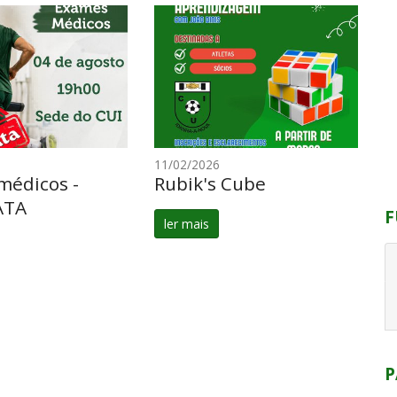
11/02/2026
médicos -
Rubik's Cube
ATA
F
ler mais
P