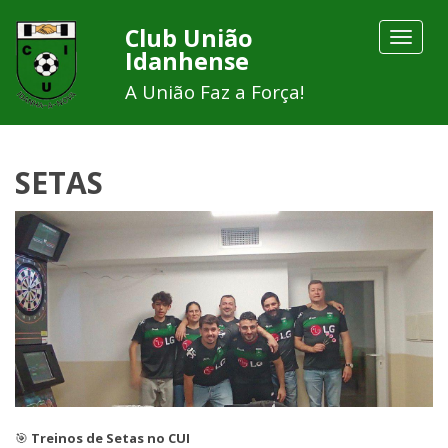
Club União
Toggle
Idanhense
navigat
A União Faz a Força!
SETAS
🎯
Treinos de Setas no CUI