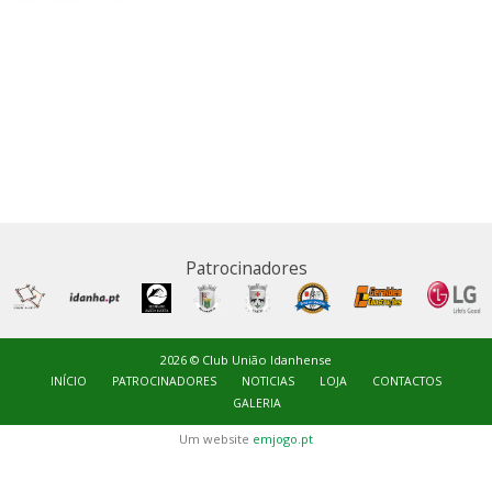
Patrocinadores
2026 © Club União Idanhense
INÍCIO
PATROCINADORES
NOTICIAS
LOJA
CONTACTOS
GALERIA
Um website
emjogo.pt