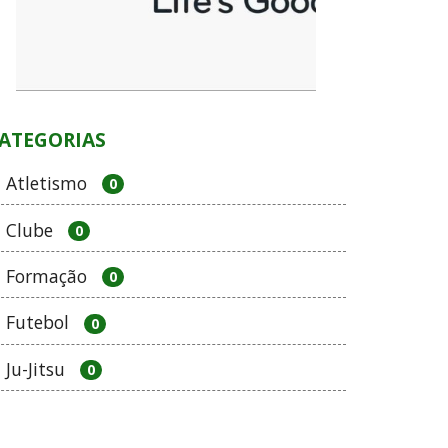
ATEGORIAS
Atletismo
0
Clube
0
Formação
0
Futebol
0
Ju-Jitsu
0