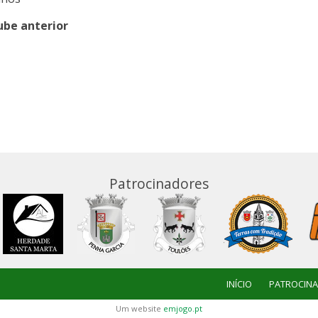
ube anterior
Patrocinadores
INÍCIO
PATROCIN
Um website
emjogo.pt