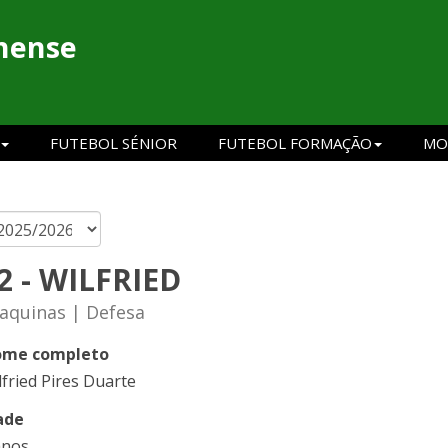
hense
FUTEBOL SÉNIOR
FUTEBOL FORMAÇÃO
MO
2 - WILFRIED
aquinas | Defesa
me completo
lfried Pires Duarte
ade
anos