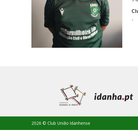
Cl
-
2026 © Club União Idanhense