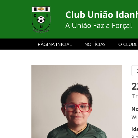
Club União Idan
A União Faz a Força!
PÁGINA INICIAL
NOTÍCIAS
O CLUBE
2
Tr
No
Wi
Id
9 