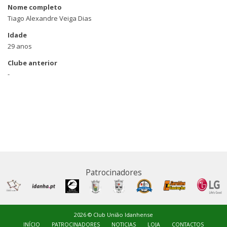
Nome completo
Tiago Alexandre Veiga Dias
Idade
29 anos
Clube anterior
-
Patrocinadores
2026 © Club União Idanhense
INÍCIO
PATROCINADORES
NOTICIAS
LOJA
CONTACTOS