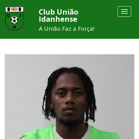
Club União
Toggle
Idanhense
navigat
A União Faz a Força!