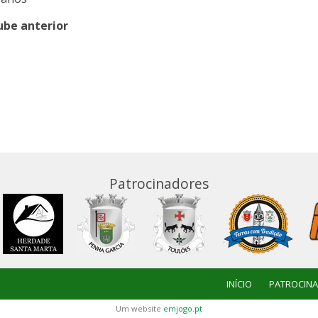
ube anterior
Patrocinadores
INÍCIO
PATROCIN
Um website
emjogo.pt