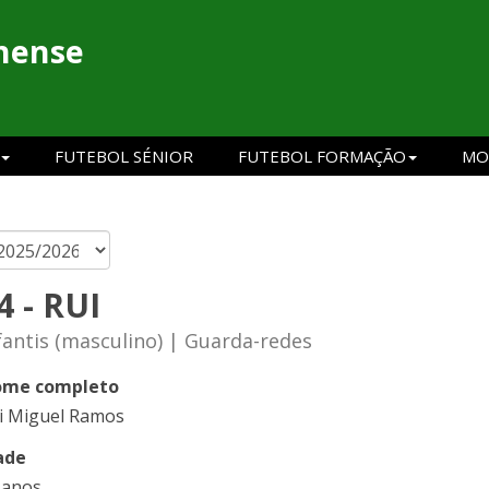
hense
FUTEBOL SÉNIOR
FUTEBOL FORMAÇÃO
MO
4 - RUI
fantis (masculino) | Guarda-redes
me completo
i Miguel Ramos
ade
 anos