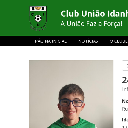
Club União Idan
A União Faz a Força!
PÁGINA INICIAL
NOTÍCIAS
O CLUBE
2
In
No
Ru
Id
12