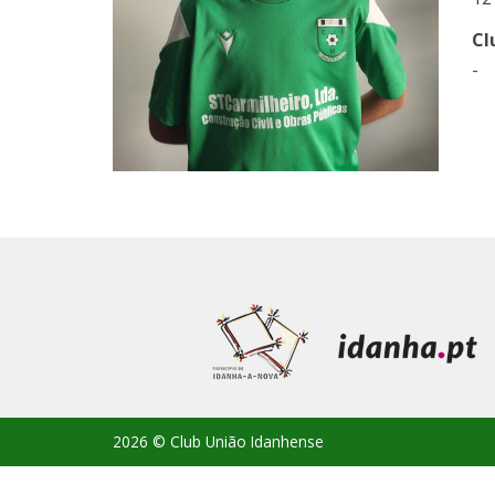
Cl
-
2026 © Club União Idanhense