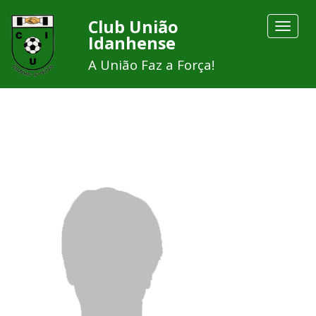
Club União
Toggle
Idanhense
navigat
A União Faz a Força!