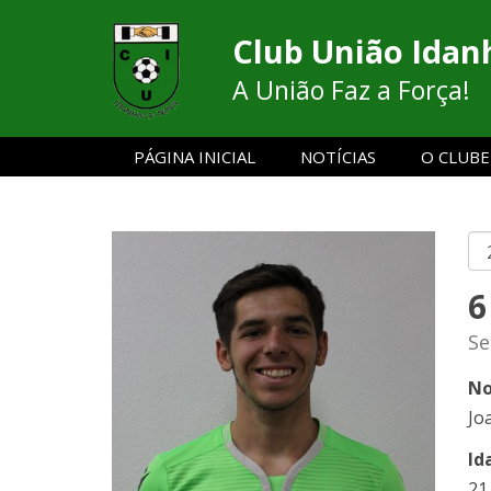
Club União Idan
A União Faz a Força!
PÁGINA INICIAL
NOTÍCIAS
O CLUBE
6
Se
No
Jo
Id
21