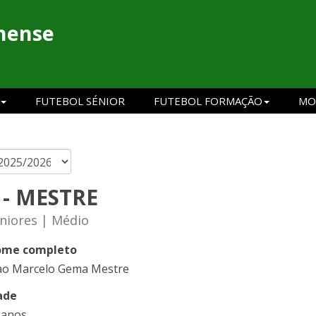
hense
FUTEBOL SÉNIOR
FUTEBOL FORMAÇÃO
MO
 - MESTRE
niores | Médio
me completo
ao Marcelo Gema Mestre
ade
 anos