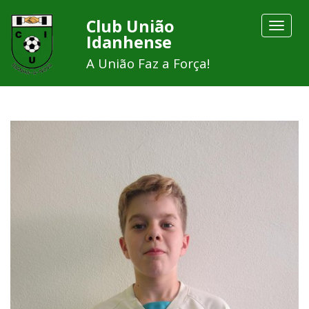
Club União
Toggle
Idanhense
navigat
A União Faz a Força!