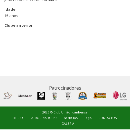
Idade
15 anos
Clube anterior
-
Patrocinadores
2026 © Club União Idanhense
INÍCIO
PATROCINADORES
NOTICIAS
LOJA
CONTACTOS
GALERIA