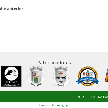
ube anterior
Patrocinadores
INÍCIO
PATROCIN
Um website
emjogo.pt