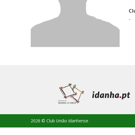
Cl
-
2026 © Club União Idanhense