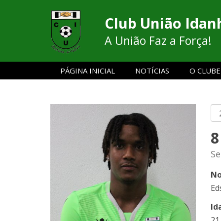
Club União Idan
A União Faz a Força!
PÁGINA INICIAL
NOTÍCIAS
O CLUBE
8
Se
No
Ed
Id
21