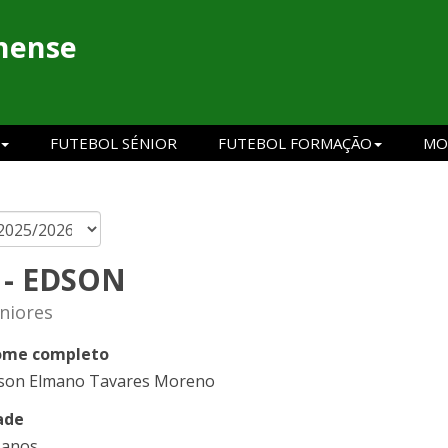
hense
FUTEBOL SÉNIOR
FUTEBOL FORMAÇÃO
MO
 - EDSON
niores
me completo
son Elmano Tavares Moreno
ade
 anos