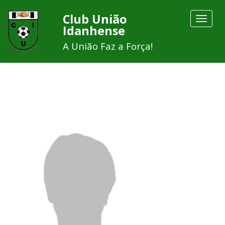
Club União
Toggle
Idanhense
navigat
A União Faz a Força!