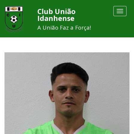
Club União
Toggle
Idanhense
navigat
A União Faz a Força!