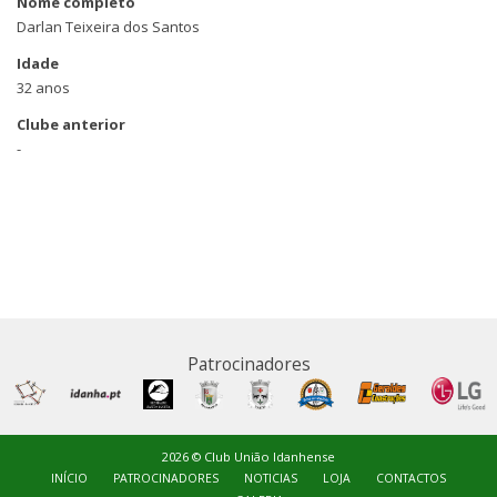
Nome completo
Darlan Teixeira dos Santos
Idade
32 anos
Clube anterior
-
Patrocinadores
2026 © Club União Idanhense
INÍCIO
PATROCINADORES
NOTICIAS
LOJA
CONTACTOS