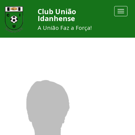
Club União
Toggle
Idanhense
navigat
A União Faz a Força!